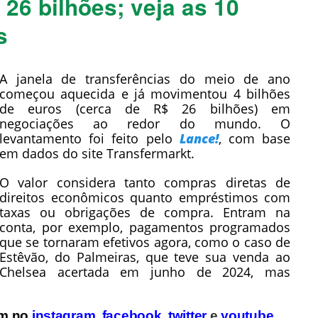
26 bilhões; veja as 10
s
A janela de transferências do meio de ano
começou aquecida e já movimentou 4 bilhões
de euros (cerca de R$ 26 bilhões) em
negociações ao redor do mundo. O
levantamento foi feito pelo
Lance!
, com base
em dados do site Transfermarkt.
O valor considera tanto compras diretas de
direitos econômicos quanto empréstimos com
taxas ou obrigações de compra. Entram na
conta, por exemplo, pagamentos programados
que se tornaram efetivos agora, como o caso de
Estêvão, do Palmeiras, que teve sua venda ao
Chelsea acertada em junho de 2024, mas
ém no
instagram
,
facebook
,
twitter
e
youtube