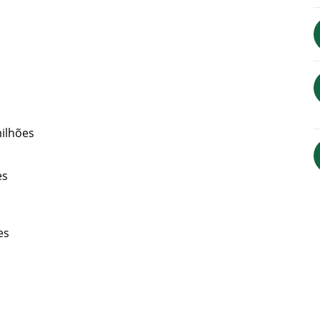
ilhões
es
es