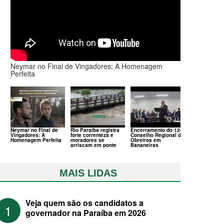
Neymar no Final de Vingadores: A Homenagem
Perfeita
Neymar no Final de
Rio Paraíba registra
Encerramento do 120º
Vingadores: A
forte correnteza e
Conselho Regional de
Homenagem Perfeita
moradores se
Obreiros em
arriscam em ponte
Bananeiras
MAIS LIDAS
Veja quem são os candidatos a
1
governador na Paraíba em 2026