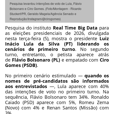
Pesquisa levantou intenções de voto de Lula, Flávio
Bolsonaro e Ciro Gomes. (Foto/Montagem - Ricardo
Stuckert/PR, Geraldo Magela/Agência Senado e
Reprodução/Instagram/@cirogomes)
Pesquisa do instituto
Real Time Big Data
para
as eleições presidenciais de 2026, divulgada
nesta terça-feira (5), mostra o presidente
Luiz
Inácio Lula da Silva
(PT) liderando os
cenários de primeiro turno
. No segundo
turno, entretanto, o petista aparece atrás
de
Flávio Bolsonaro (PL)
e empatado com
Ciro
Gomes (PSDB)
.
No primeiro cenário estimulado —
quando os
nomes de pré-candidatos são informados
aos entrevistados
—, Lula aparece com 40%
das intenções de voto no primeiro turno. Na
sequência, Flávio Bolsonaro tem 34%. Ronaldo
Caiado (PSD) aparece com 5%, Romeu Zema
(Novo) com 4% e Renan Santos (Missão) com
3%.