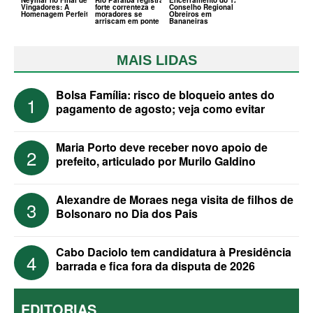
Neymar no Final de
Rio Paraíba registra
Encerramento do 120º
Vingadores: A
forte correnteza e
Conselho Regional de
Homenagem Perfeita
moradores se
Obreiros em
arriscam em ponte
Bananeiras
MAIS LIDAS
Bolsa Família: risco de bloqueio antes do
1
pagamento de agosto; veja como evitar
Maria Porto deve receber novo apoio de
2
prefeito, articulado por Murilo Galdino
Alexandre de Moraes nega visita de filhos de
3
Bolsonaro no Dia dos Pais
Cabo Daciolo tem candidatura à Presidência
4
barrada e fica fora da disputa de 2026
EDITORIAS